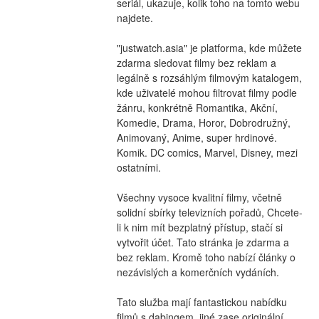
seriál, ukazuje, kolik toho na tomto webu 
najdete.
"justwatch.asia" je platforma, kde můžete 
zdarma sledovat filmy bez reklam a 
legálně s rozsáhlým filmovým katalogem, 
kde uživatelé mohou filtrovat filmy podle 
žánru, konkrétně Romantika, Akční, 
Komedie, Drama, Horor, Dobrodružný, 
Animovaný, Anime, super hrdinové. 
Komik. DC comics, Marvel, Disney, mezi 
ostatními.
Všechny vysoce kvalitní filmy, včetně 
solidní sbírky televizních pořadů, Chcete-
li k nim mít bezplatný přístup, stačí si 
vytvořit účet. Tato stránka je zdarma a 
bez reklam. Kromě toho nabízí články o 
nezávislých a komerčních vydáních.
Tato služba mají fantastickou nabídku 
filmů s dabingem, jiné zase originální 