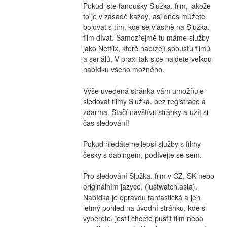
Pokud jste fanoušky Služka. film, jakože 
to je v zásadě každý, asi dnes můžete 
bojovat s tím, kde se vlastně na Služka. 
film dívat. Samozřejmě tu máme služby 
jako Netflix, které nabízejí spoustu filmů 
a seriálů, V praxi tak sice najdete velkou 
nabídku všeho možného.
Výše uvedená stránka vám umožňuje 
sledovat filmy Služka. bez registrace a 
zdarma. Stačí navštívit stránky a užít si 
čas sledování!
Pokud hledáte nejlepší služby s filmy 
česky s dabingem, podívejte se sem.
Pro sledování Služka. film v CZ, SK nebo 
originálním jazyce, (justwatch.asia). 
Nabídka je opravdu fantastická a jen 
letmý pohled na úvodní stránku, kde si 
vyberete, jestli chcete pustit film nebo 