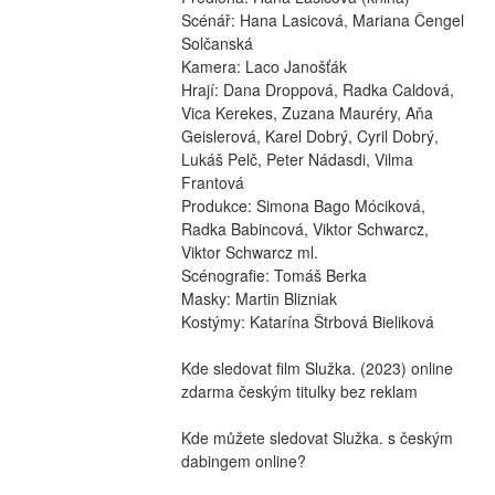
Scénář: Hana Lasicová, Mariana Čengel 
Solčanská
Kamera: Laco Janošťák
Hrají: Dana Droppová, Radka Caldová, 
Vica Kerekes, Zuzana Mauréry, Aňa 
Geislerová, Karel Dobrý, Cyril Dobrý, 
Lukáš Pelč, Peter Nádasdi, Vilma 
Frantová
Produkce: Simona Bago Móciková, 
Radka Babincová, Viktor Schwarcz, 
Viktor Schwarcz ml.
Scénografie: Tomáš Berka
Masky: Martin Blizniak
Kostýmy: Katarína Štrbová Bieliková
Kde sledovat film Služka. (2023) online 
zdarma českým titulky bez reklam
Kde můžete sledovat Služka. s českým 
dabingem online?