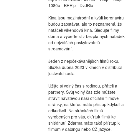
1080p - BRRip - DvdRip
Kina jsou mezinárodní a kvůli koronaviru 
budou zaostávat, ale to neznamená, že 
natáčeli víkendová kina. Sledujte filmy 
doma a vyberte si z bezplatných nabídek 
od největších poskytovatelů 
streamování.
Jeden z nejočekávanějších filmů roku, 
Služka dubna 2023 v kinech v distribuci 
justwatch.asia
Užijte si volný čas s rodinou, přáteli a 
partnery. Svůj volný čas zde můžete 
strávit návštěvou naší oficiální filmové 
stránky, na kterou máte přístup kdykoli a 
odkudkoli. Na stránkách filmů 
vyrobených pro vás, ek*rtuk filmů ke 
shlédnutí. Zdarma máte také přístup k 
filmům v dabingu nebo CZ jazyce.