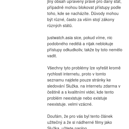
jiný obsah upravený právě pro daný stát, 
případně mohou blokovat přístupy podle 
toho, kde se nacházíte. Důvody mohou 
být různé, často za vším stojí zákony 
různých států.
justwatch.asia sice, pokud víme, nic 
podobného nedělá a nijak neblokuje 
přístupy odkudkoliv, takže by toto nemělo 
vadit.
Všechny tyto problémy lze vyřešit kromě 
rychlosti internetu, proto v tomto 
seznamu najdete pouze stránky ke 
sledování Služka. na internetu zdarma v 
češtině a s kvalitními videi, kde tento 
problém neexistuje nebo existuje 
neexistuje. velmi vzácné.
Doufám, že pro vás byl tento článek 
užitečný a že si nádherné filmy jako 
Služka. užijete naplno.