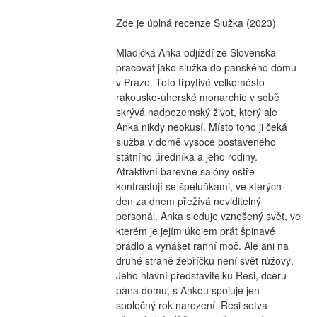
Zde je úplná recenze Služka (2023)
Mladičká Anka odjíždí ze Slovenska 
pracovat jako služka do panského domu 
v Praze. Toto třpytivé velkoměsto 
rakousko-uherské monarchie v sobě 
skrývá nadpozemský život, který ale 
Anka nikdy neokusí. Místo toho ji čeká 
služba v domě vysoce postaveného 
státního úředníka a jeho rodiny. 
Atraktivní barevné salóny ostře 
kontrastují se špeluňkami, ve kterých 
den za dnem přežívá neviditelný 
personál. Anka sleduje vznešený svět, ve 
kterém je jejím úkolem prát špinavé 
prádlo a vynášet ranní moč. Ale ani na 
druhé straně žebříčku není svět růžový. 
Jeho hlavní představitelku Resi, dceru 
pána domu, s Ankou spojuje jen 
společný rok narození. Resi sotva 