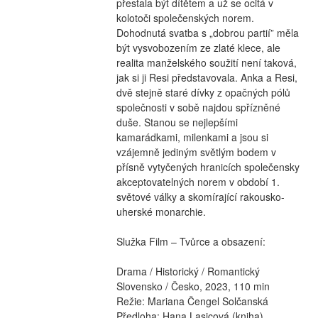
přestala být dítětem a už se ocitá v 
kolotoči společenských norem. 
Dohodnutá svatba s „dobrou partií” měla 
být vysvobozením ze zlaté klece, ale 
realita manželského soužití není taková, 
jak si ji Resi představovala. Anka a Resi, 
dvě stejně staré dívky z opačných pólů 
společnosti v sobě najdou spřízněné 
duše. Stanou se nejlepšími 
kamarádkami, milenkami a jsou si 
vzájemně jediným světlým bodem v 
přísně vytyčených hranicích společensky 
akceptovatelných norem v období 1. 
světové války a skomírající rakousko-
uherské monarchie.
Služka Film – Tvůrce a obsazení:
Drama / Historický / Romantický
Slovensko / Česko, 2023, 110 min
Režie: Mariana Čengel Solčanská
Předloha: Hana Lasicová (kniha)